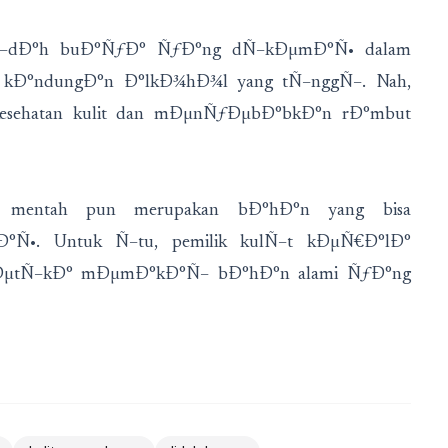
Ñ–dÐ°h buÐ°ÑƒÐ° ÑƒÐ°ng dÑ–kÐµmÐ°Ñ• dalam
°ndungÐ°n Ð°lkÐ¾hÐ¾l yang tÑ–nggÑ–. Nah,
sehatan kulit dan mÐµnÑƒÐµbÐ°bkÐ°n rÐ°mbut
entah pun merupakan bÐ°hÐ°n yang bisa
Ñ•. Untuk Ñ–tu, pemilik kulÑ–t kÐµÑ€Ð°lÐ°
kÐµtÑ–kÐ° mÐµmÐ°kÐ°Ñ– bÐ°hÐ°n alami ÑƒÐ°ng