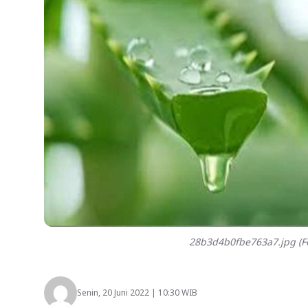
28b3d4b0fbe763a7.jpg (Fo
Senin, 20 Juni 2022 | 10:30 WIB