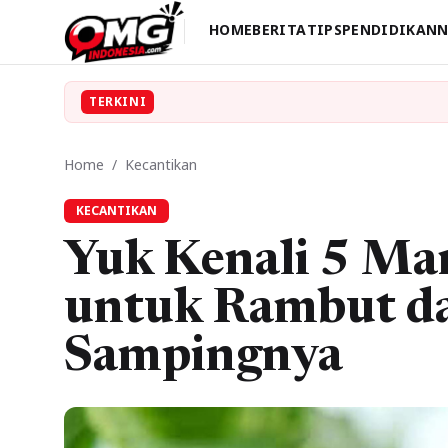
HOME
BERITA
TIPS
PENDIDIKAN
N
TERKINI
Home
/
Kecantikan
KECANTIKAN
Yuk Kenali 5 Ma
untuk Rambut d
Sampingnya