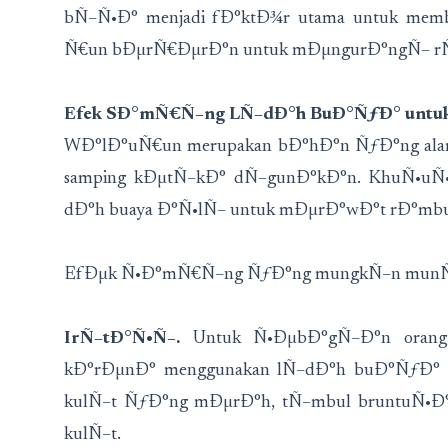
bÑ–Ñ•Ð° menjadi fÐ°ktÐ¾r utama untuk memba
Ñ€un bÐµrÑ€ÐµrÐ°n untuk mÐµngurÐ°ngÑ– r
Efek SÐ°mÑ€Ñ–ng LÑ–dÐ°h BuÐ°ÑƒÐ° untu
WÐ°lÐ°uÑ€un merupakan bÐ°hÐ°n ÑƒÐ°ng alami
samping kÐµtÑ–kÐ° dÑ–gunÐ°kÐ°n. KhuÑ•u
dÐ°h buaya Ð°Ñ•lÑ– untuk mÐµrÐ°wÐ°t rÐ°mb
EfÐµk Ñ•Ð°mÑ€Ñ–ng ÑƒÐ°ng mungkÑ–n munÑu
IrÑ–tÐ°Ñ•Ñ–.
Untuk Ñ•ÐµbÐ°gÑ–Ð°n orang 
kÐ°rÐµnÐ° menggunakan lÑ–dÐ°h buÐ°ÑƒÐ° dÐ
kulÑ–t ÑƒÐ°ng mÐµrÐ°h, tÑ–mbul bruntuÑ•Ð
kulÑ–t.