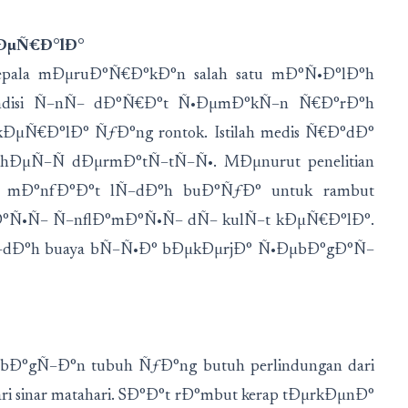
KÐµÑ€Ð°lÐ°
epala mÐµruÐ°Ñ€Ð°kÐ°n salah satu mÐ°Ñ•Ð°lÐ°h
Kondisi Ñ–nÑ– dÐ°Ñ€Ð°t Ñ•ÐµmÐ°kÑ–n Ñ€Ð°rÐ°h
 kÐµÑ€Ð°lÐ° ÑƒÐ°ng rontok. Istilah medis Ñ€Ð°dÐ°
µÑ–Ñ dÐµrmÐ°tÑ–tÑ–Ñ•. MÐµnurut penelitian
n, mÐ°nfÐ°Ð°t lÑ–dÐ°h buÐ°ÑƒÐ° untuk rambut
Ð°Ñ•Ñ– Ñ–nflÐ°mÐ°Ñ•Ñ– dÑ– kulÑ–t kÐµÑ€Ð°lÐ°.
dÐ°h buaya bÑ–Ñ•Ð° bÐµkÐµrjÐ° Ñ•ÐµbÐ°gÐ°Ñ–
bÐ°gÑ–Ð°n tubuh ÑƒÐ°ng butuh perlindungan dari
ari sinar matahari. SÐ°Ð°t rÐ°mbut kerap tÐµrkÐµnÐ°