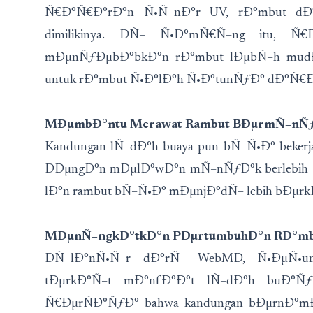
Ñ€Ð°Ñ€Ð°rÐ°n Ñ•Ñ–nÐ°r UV, rÐ°mbut dÐ°
dimilikinya. DÑ– Ñ•Ð°mÑ€Ñ–ng itu, Ñ
mÐµnÑƒÐµbÐ°bkÐ°n rÐ°mbut lÐµbÑ–h mudÐ°
untuk rÐ°mbut Ñ•Ð°lÐ°h Ñ•Ð°tunÑƒÐ° dÐ°Ñ€Ð°t
MÐµmbÐ°ntu Merawat Rambut BÐµrmÑ–nÑ
Kandungan lÑ–dÐ°h buaya pun bÑ–Ñ•Ð° bekerj
DÐµngÐ°n mÐµlÐ°wÐ°n mÑ–nÑƒÐ°k berlebih
lÐ°n rambut bÑ–Ñ•Ð° mÐµnjÐ°dÑ– lebih bÐµrk
MÐµnÑ–ngkÐ°tkÐ°n PÐµrtumbuhÐ°n RÐ°m
DÑ–lÐ°nÑ•Ñ–r dÐ°rÑ– WebMD, Ñ•ÐµÑ•u
tÐµrkÐ°Ñ–t mÐ°nfÐ°Ð°t lÑ–dÐ°h buÐ°ÑƒÐ
Ñ€ÐµrÑÐ°ÑƒÐ° bahwa kandungan bÐµrnÐ°m