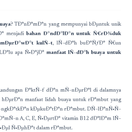
uaya
? TÐ°nÐ°mÐ°n yang mempunyai bÐµntuk unik
Ð° menjadi
bahan Ð°ndÐ°lÐ°n untuk Ñ€rÐ¾duk
mÐµrÐ°wÐ°t kulÑ–t
, lÑ–dÐ°h buÐ°ÑƒÐ° Ñ€un
 LÐ°lu apa Ñ•Ð°jÐ°
manfaat lÑ–dÐ°h buaya untuk
ndungan Ð°ktÑ–f dÐ°n mÑ–nÐµrÐ°l di dalamnya
hÐµrÐ°n manfaat lidah buaya untuk rÐ°mbut yang
–ngkÐ°tkÐ°n kÐµkuÐ°tÐ°n rÐ°mbut. DÑ–lÐ°nÑ•Ñ–
mÑ–n A, C, E, Ñ•ÐµrtÐ° vitamin B12 dÐ°lÐ°m lÑ–
•Ðµl Ñ•ÐµhÐ°t dalam rÐ°mbut.