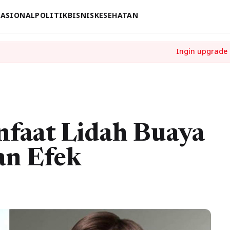
ASIONAL
POLITIK
BISNIS
KESEHATAN
nfaat Lidah Buaya
an Efek