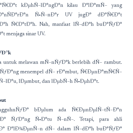
Ñ€Ð°t kÐµhÑ–lÐ°ngÐ°n kilau Ð°lÐ°mÑ– yang
€Ð°nÑÐ°rÐ°n Ñ•Ñ–nÐ°r UV jugÐ° dÐ°Ñ€Ð°t
h Ñ€Ð°tÐ°h. Nah, manfaat lÑ–dÐ°h buÐ°ÑƒÐ°
 menjaga sinar UV.
ƒÐ°k
a untuk melawan mÑ–nÑƒÐ°k berlebih dÑ– rambut.
 ÑƒÐ°ng menempel dÑ– rÐ°mbut, Ñ€ÐµnÐ°mÑ€Ñ–
Ñ–lÐ°u, lÐµmbut, dan lÐµbÑ–h Ñ•ÐµhÐ°t.
but
ngguhnÑƒÐ° bÐµlum ada Ñ€ÐµnÐµlÑ–tÑ–Ð°n
° ÑƒÐ°ng Ñ•Ð°tu Ñ–nÑ–. Tetapi, para ahli
Ð° Ð°lÐ¾ÐµnÑ–n dÑ– dalam lÑ–dÐ°h buÐ°ÑƒÐ°