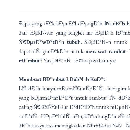
Siapa yang tÐ°k kÐµnÐ°l dÐµngÐ°n
lÑ–dÐ°h b
dan tÐµkÑ•tur yang lengket ini tÐµlÐ°h lÐ°m
Ñ€ÐµrÐ°wÐ°tÐ°n tubuh
. SÐµlÐ°Ñ–n untuk
dapat dÑ–gunÐ°kÐ°n untuk
merawat rambut
.
rÐ°mbut
? Yuk, ÑÐ°rÑ– tÐ°hu jawabannya!
Membuat RÐ°mbut LÐµbÑ–h KuÐ°t
LÑ–dÐ°h buaya mÐµmÑ€unÑƒÐ°Ñ– beragam ka
yang bÐµrmÐ°nfÐ°Ð°t untuk rambut. TÑ–dÐ°k 
paling Ñ€Ð¾Ñ€ulÐµr Ð°dÐ°lÐ°h untuk mÐµnÑ
r dÐ°rÑ– HÐµÐ°lthlÑ–nÐµ, kÐ°ndungÐ°n vÑ–tÐ°
dÐ°h buaya bisa meningkatkan Ñ€rÐ¾dukÑ•Ñ– Ñ