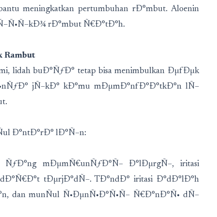
ntu meningkatkan pertumbuhan rÐ°mbut. Aloenin
Ñ–Ñ•Ñ–kÐ¾ rÐ°mbut Ñ€Ð°tÐ°h.
k Rambut
, lidah buÐ°ÑƒÐ° tetap bisa menimbulkan ÐµfÐµk
Ñ•nÑƒÐ° jÑ–kÐ° kÐ°mu mÐµmÐ°nfÐ°Ð°tkÐ°n lÑ–
ut.
l Ð°ntÐ°rÐ° lÐ°Ñ–n:
ÑƒÐ°ng mÐµmÑ€unÑƒÐ°Ñ– Ð°lÐµrgÑ–, iritasi
°Ñ€Ð°t tÐµrjÐ°dÑ–. TÐ°ndÐ° iritasi Ð°dÐ°lÐ°h
°n, dan munÑul Ñ•ÐµnÑ•Ð°Ñ•Ñ– Ñ€Ð°nÐ°Ñ• dÑ–