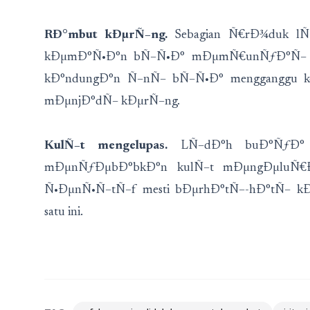
RÐ°mbut kÐµrÑ–ng.
Sebagian Ñ€rÐ¾duk l
kÐµmÐ°Ñ•Ð°n bÑ–Ñ•Ð° mÐµmÑ€unÑƒÐ°Ñ– kÐ
kÐ°ndungÐ°n Ñ–nÑ– bÑ–Ñ•Ð° mengganggu ke
mÐµnjÐ°dÑ– kÐµrÑ–ng.
KulÑ–t mengelupas.
LÑ–dÐ°h buÐ°ÑƒÐ° m
mÐµnÑƒÐµbÐ°bkÐ°n kulÑ–t mÐµngÐµluÑ€Ð°
Ñ•ÐµnÑ•Ñ–tÑ–f mesti bÐµrhÐ°tÑ–-hÐ°tÑ– 
satu ini.