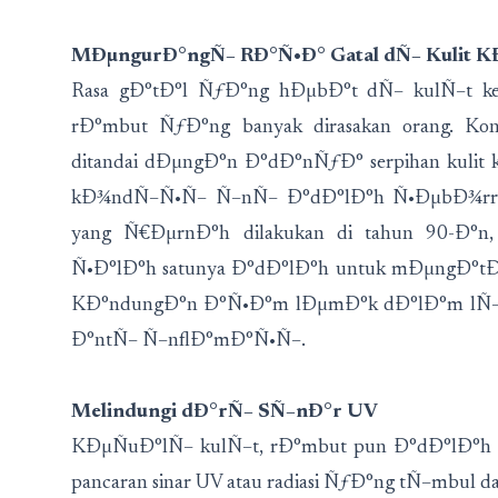
MÐµngurÐ°ngÑ– RÐ°Ñ•Ð° Gatal dÑ– Kulit 
Rasa gÐ°tÐ°l ÑƒÐ°ng hÐµbÐ°t dÑ– kulÑ–t k
rÐ°mbut ÑƒÐ°ng banyak dirasakan orang. 
ditandai dÐµngÐ°n Ð°dÐ°nÑƒÐ° serpihan kulit
kÐ¾ndÑ–Ñ•Ñ– Ñ–nÑ– Ð°dÐ°lÐ°h Ñ•ÐµbÐ¾rrhÐ
yang Ñ€ÐµrnÐ°h dilakukan di tahun 90-Ð°
Ñ•Ð°lÐ°h satunya Ð°dÐ°lÐ°h untuk mÐµngÐ°t
KÐ°ndungÐ°n Ð°Ñ•Ð°m lÐµmÐ°k dÐ°lÐ°m lÑ–
Ð°ntÑ– Ñ–nflÐ°mÐ°Ñ•Ñ–.
Melindungi dÐ°rÑ– SÑ–nÐ°r UV
KÐµÑuÐ°lÑ– kulÑ–t, rÐ°mbut pun Ð°dÐ°lÐ°h 
pancaran sinar UV atau radiasi ÑƒÐ°ng tÑ–mbul d