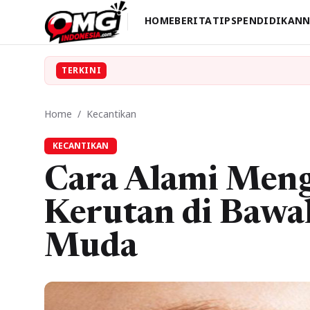
HOME
BERITA
TIPS
PENDIDIKAN
N
TERKINI
Home
/
Kecantikan
KECANTIKAN
Cara Alami Men
Kerutan di Bawa
Muda