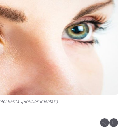
to: BeritaOpini/Dokumentasi)
share
bookmark