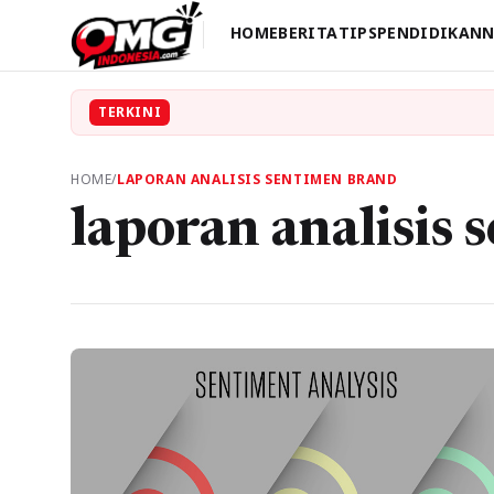
HOME
BERITA
TIPS
PENDIDIKAN
N
TERKINI
HOME
/
LAPORAN ANALISIS SENTIMEN BRAND
laporan analisis