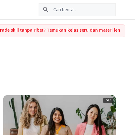
search
AD