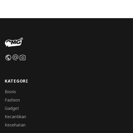
public
alternate_email
photo_camera
KATEGORI
Bisnis
Fashion
Gadget
Kecantikan
Kesehatan