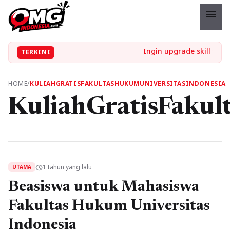
menu
TERKINI
HOME
/
KULIAHGRATISFAKULTASHUKUMUNIVERSITASINDONESIA
KuliahGratisFakul
1 tahun yang lalu
schedule
UTAMA
Beasiswa untuk Mahasiswa
Fakultas Hukum Universitas
Indonesia