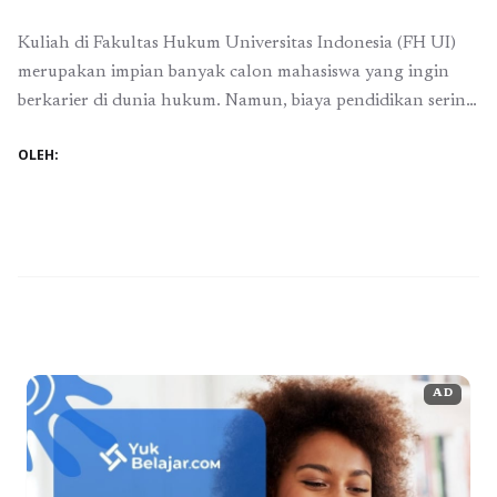
Kuliah di Fakultas Hukum Universitas Indonesia (FH UI)
merupakan impian banyak calon mahasiswa yang ingin
berkarier di dunia hukum. Namun, biaya pendidikan sering
menjadi tantangan bagi sebagian mahasiswa. Untuk
OLEH:
membantu meringankan beban biaya kuliah, tersedia
berbagai beasiswa Fakultas Hukum Universitas Indonesia
yang dapat dimanfaatkan oleh mahasiswa berprestasi
maupun mereka yang membutuhkan bantuan finansial.
Berikut adalah ...
Baca Selengkapnya
AD