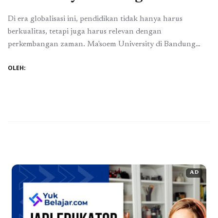
Di era globalisasi ini, pendidikan tidak hanya harus
berkualitas, tetapi juga harus relevan dengan
perkembangan zaman. Ma'soem University di Bandung
hadir dengan konsep pendidikan yang mengintegrasikan
OLEH:
nilai-nilai Islami dan pendekatan modern. Berikut adalah
beberapa poin penting yang menjadikan Ma'soem
University pilihan tepat bagi mahasiswa yang ingin
mendapatkan pendidikan Islami yang berkualitas. 1.
Kurikulum Terintegrasi dengan ...
Baca Selengkapnya
AD