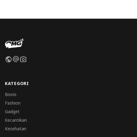
public
alternate_email
photo_camera
KATEGORI
Bisnis
Fashion
Gadget
Kecantikan
Kesehatan