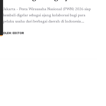
Jakarta – Pesta Wirausaha Nasional (PWN) 2026 siap
kembali digelar sebagai ajang kolaborasi bagi para
pelaku usaha dari berbagai daerah di Indonesia.
Diselenggarakan oleh komunitas Pengusaha Tangan Di
OLEH: EDITOR
Atas (TDA), kegiatan ini akan menjadi wadah
bertemunya pengusaha, investor, praktisi bisnis,
akademisi, hingga pemerintah dalam satu perhelatan
kewirausahaan berskala nasional. Mengangkat tema “2
Dekade: Next Level ...
Baca Selengkapnya