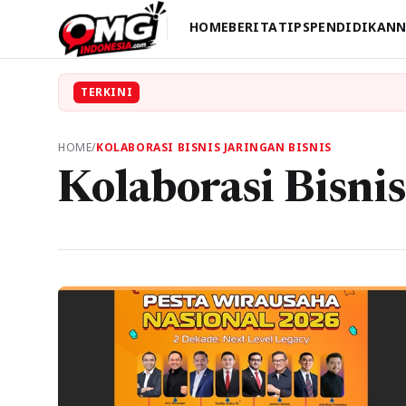
HOME
BERITA
TIPS
PENDIDIKAN
N
TERKINI
HOME
/
KOLABORASI BISNIS JARINGAN BISNIS
Kolaborasi Bisnis