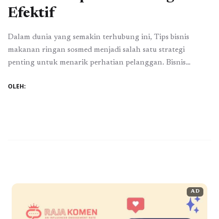
Efektif
Dalam dunia yang semakin terhubung ini, Tips bisnis
makanan ringan sosmed menjadi salah satu strategi
penting untuk menarik perhatian pelanggan. Bisnis
makanan ringan merupakan salah satu segmen yang terus
OLEH:
berkembang, terutama di era digital yang memberikan
peluang tak terbatas bagi pelaku usaha untuk
mempromosikan produk mereka. Sosial media (sosmed)
telah menjadi alat utama bagi banyak ...
Baca
Selengkapnya
AD