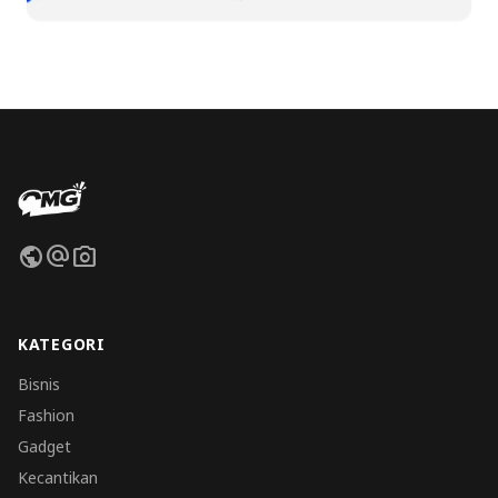
public
alternate_email
photo_camera
KATEGORI
Bisnis
Fashion
Gadget
Kecantikan