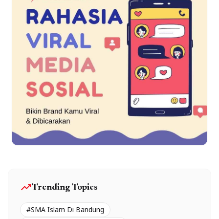
trending_up
Trending Topics
#SMA Islam Di Bandung