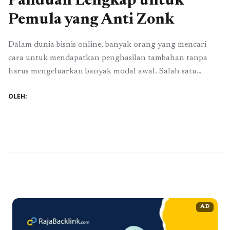
Panduan Lengkap untuk
Pemula yang Anti Zonk
Dalam dunia bisnis online, banyak orang yang mencari
cara untuk mendapatkan penghasilan tambahan tanpa
harus mengeluarkan banyak modal awal. Salah satu
metode yang semakin populer adalah bisnis dropship.
OLEH:
Bisnis dropship memungkinkan Anda untuk menjual
produk tanpa perlu menyimpan stok barang. Namun,
memilih bisnis dropship terpercaya sangat penting agar
Anda terhindar dari kerugian dan kekecewaan. Artikel ...
Baca Selengkapnya
AD