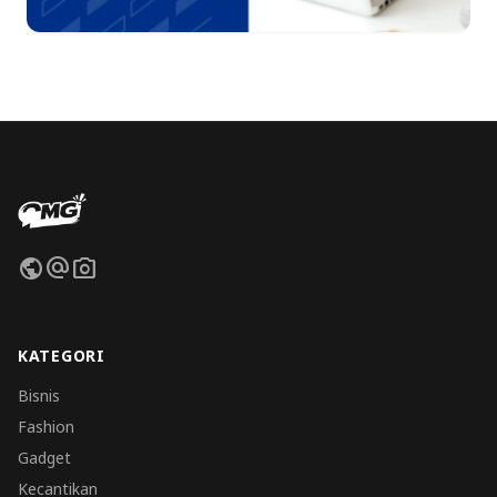
public
alternate_email
photo_camera
KATEGORI
Bisnis
Fashion
Gadget
Kecantikan