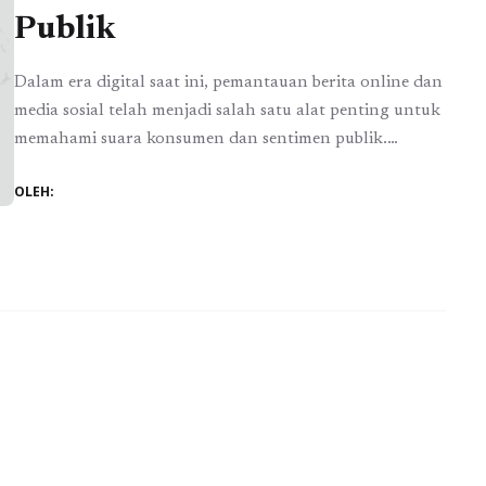
Publik
Dalam era digital saat ini, pemantauan berita online dan
media sosial telah menjadi salah satu alat penting untuk
memahami suara konsumen dan sentimen publik.
Perusahaan yang ingin tetap relevan dan kompetitif
OLEH:
harus mampu mengubah informasi yang dihasilkan dari
pemantauan berita menjadi strategi yang efektif.
Melalui pemantauan berita dan media sosial, bisnis
dapat menangkap tren, isu, ...
Baca Selengkapnya