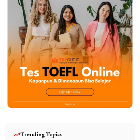
trending_up
Trending Topics