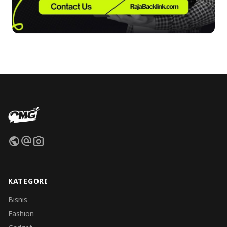
public
alternate_email
photo_camera
KATEGORI
Bisnis
Fashion