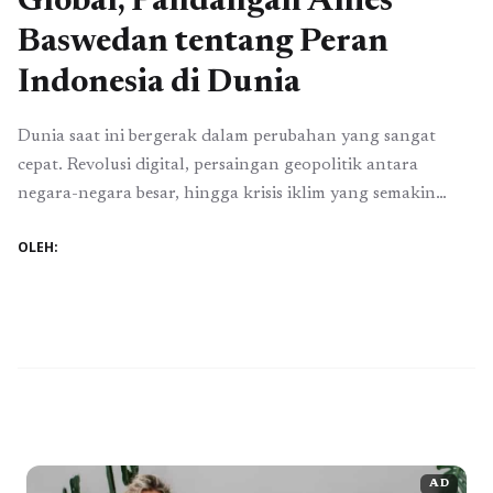
Global, Pandangan Anies
Baswedan tentang Peran
Indonesia di Dunia
Dunia saat ini bergerak dalam perubahan yang sangat
cepat. Revolusi digital, persaingan geopolitik antara
negara-negara besar, hingga krisis iklim yang semakin
kompleks, semuanya menempatkan Indonesia pada titik
OLEH:
penting dalam sejarah. Dalam berbagai kesempatan
sepanjang tahun 2025, Anies Baswedan menyampaikan
bahwa setiap tantangan global sesungguhnya adalah
peluang untuk menunjukkan kapasitas Indonesia sebagai
negara besar yang bisa ...
Baca Selengkapnya
AD