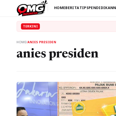
HOME
BERITA
TIPS
PENDIDIKAN
N
TERKINI
HOME
/
ANIES PRESIDEN
anies presiden