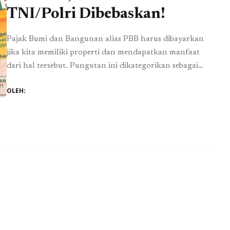
TNI/Polri Dibebaskan!
Pajak Bumi dan Bangunan alias PBB harus dibayarkan
jika kita memiliki properti dan mendapatkan manfaat
dari hal tersebut. Pungutan ini dikategorikan sebagai
pajak daerah dan menjadi sumber pendapatan penting
OLEH:
untuk daerah. Besarnya tidak sama di setiap daerah
tergantung pada nilai jual objek pajak atau NJOP di
masing-masing daerah. Bagi orang yang berpenghasilan
tinggi, jumlah pajak ...
Baca Selengkapnya