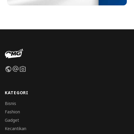
public
alternate_email
photo_camera
KATEGORI
Bisnis
Fashion
Gadget
Kecantikan