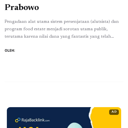
Prabowo
Pengadaan alat utama sistem persenjataan (alutsista) dan
program food estate menjadi sorotan utama publik,
terutama karena nilai dana yang fantastis yang telah
dikeluarkan, mencapai Rp 1.760 triliun untuk alutsista dan
OLEH:
Rp 33 triliun untuk program food estate. Namun,
perhatian tertuju pada kontroversi seputar keputusan
Prabowo Subianto, Menteri Pertahanan dan Pembinaan
Industri, yang memilih asal-asalan vendor ...
Baca
Selengkapnya
AD