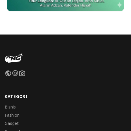
public
alternate_email
photo_camera
KATEGORI
Bisnis
Fashion
Gadget