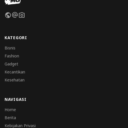
public
alternate_email
photo_camera
KATEGORI
Bisnis
Fashion
Gadget
Kecantikan
Kesehatan
NAVIGASI
Home
Berita
Kebijakan Privasi